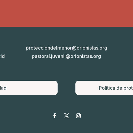
protecciondelmenor@orionistas.org
id
pastoral.juvenil@orionistas.org
dad
Política de pro