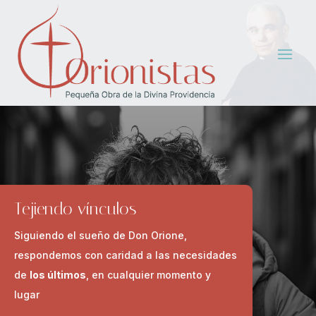
Tejiendo vínculos
Siguiendo el sueño de Don Orione,
respondemos con caridad a las necesidades
de
los últimos
, en cualquier momento y
lugar